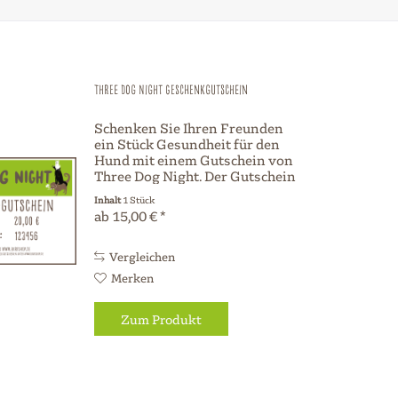
Three Dog Night Geschenkgutschein
Schenken Sie Ihren Freunden
ein Stück Gesundheit für den
Hund mit einem Gutschein von
Three Dog Night. Der Gutschein
wird per Post versandt!
Inhalt
1 Stück
Weitere Infos zu Gutscheinen
ab 15,00 € *
finden Sie hier .
Vergleichen
Merken
Zum Produkt