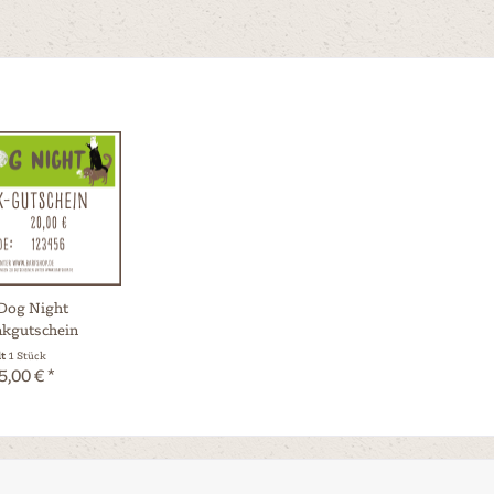
Dog Night
kgutschein
lt
1 Stück
5,00 € *