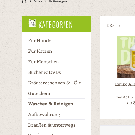
Waschen & Reinigen
Kategorien
Topseller
Für Hunde
Für Katzen
Für Menschen
Bücher & DVDs
Kräuteressenzen & - Öle
Emiko All
Gutschein
Inhalt
0.5 Lite
ab 8
Waschen & Reinigen
Aufbewahrung
Draußen & unterwegs