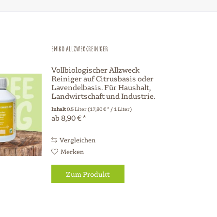
Emiko Allzweckreiniger
Vollbiologischer Allzweck
Reiniger auf Citrusbasis oder
Lavendelbasis. Für Haushalt,
Landwirtschaft und Industrie.
Anwendung erfolgt wie bei
Inhalt
0.5 Liter
(17,80 € * / 1 Liter)
herkömmlichen Reinigern.
ab 8,90 € *
Dosierung : 30 ml Allzweck
Reiniger auf 10 Liter Wasser
Vergleichen
Merken
Zum Produkt