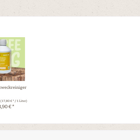
zweckreiniger
r
(17,80 € * / 1 Liter)
,90 € *