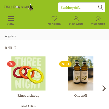
Menü
Merkzettel
Mein Konto
Warenkorb
Angebote
Topseller
NEU
Ringspielzeug
Olivenöl
Inhalt
1 Stück