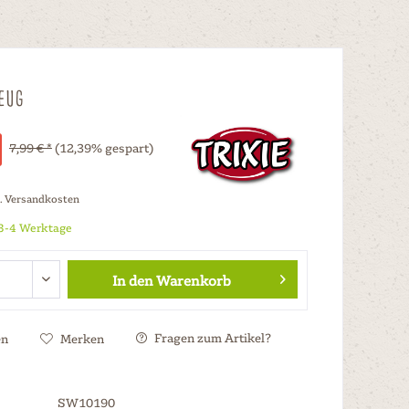
zeug
7,99 € *
(12,39% gespart)
l. Versandkosten
 3-4 Werktage
In den
Warenkorb
Fragen zum Artikel?
en
Merken
SW10190