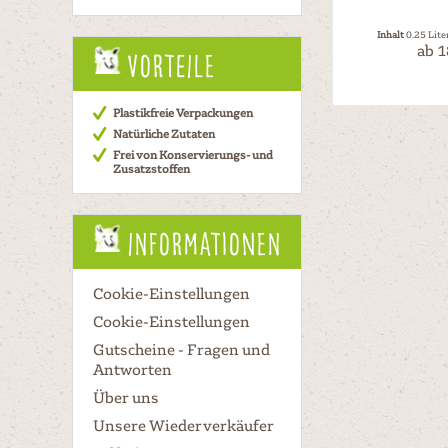
Inhalt
0.25 Lite
ab 1
Vorteile
Plastikfreie Verpackungen
Natürliche Zutaten
Frei von Konservierungs- und
Zusatzstoffen
Informationen
Cookie-Einstellungen
Cookie-Einstellungen
Gutscheine - Fragen und
Antworten
Über uns
Unsere Wiederverkäufer