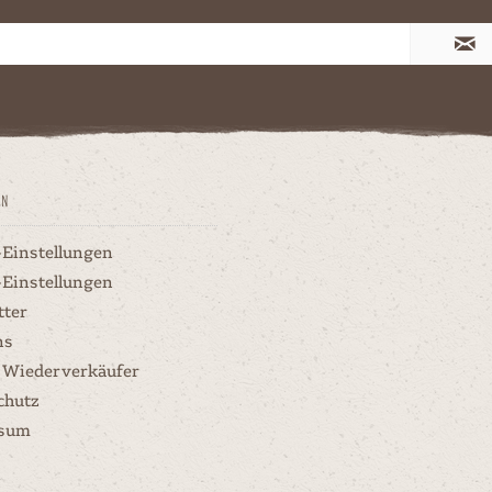
en
-Einstellungen
-Einstellungen
tter
ns
 Wiederverkäufer
chutz
ssum