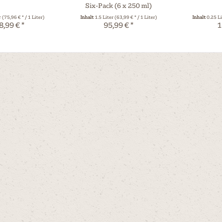
Six-Pack (6 x 250 ml)
r
(75,96 € * / 1 Liter)
Inhalt
1.5 Liter
(63,99 € * / 1 Liter)
Inhalt
0.25 L
8,99 € *
95,99 € *
1