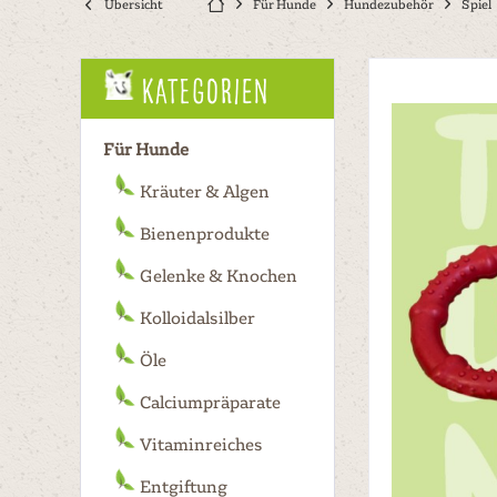
Übersicht
Für Hunde
Hundezubehör
Spiel
Kategorien
Für Hunde
Kräuter & Algen
Bienenprodukte
Gelenke & Knochen
Kolloidalsilber
Öle
Calciumpräparate
Vitaminreiches
Entgiftung