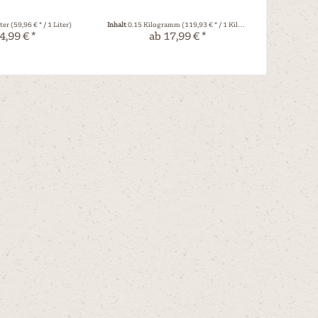
iter
(59,96 € * / 1 Liter)
Inhalt
0.15 Kilogramm
(119,93 € * / 1 Kilogramm)
Inhalt
0.1 Kil
4,99 € *
ab 17,99 € *
a