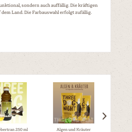
unktional, sondern auch auffällig. Die kräftigen
 dem Land. Die Farbauswahl erfolgt zufällig.
ebertran 250 ml
Algen und Kräuter
Mu