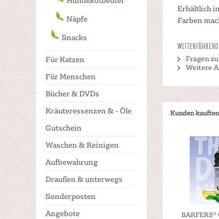
Hundekotbeutel
Erhältlich i
Näpfe
Farben mach
Snacks
Weiterführende
Fragen zu
Für Katzen
Weitere Ar
Für Menschen
Bücher & DVDs
Kräuteressenzen & - Öle
Kunden kauften
Gutschein
Waschen & Reinigen
Aufbewahrung
Draußen & unterwegs
Sonderposten
Angebote
BARFERS® O