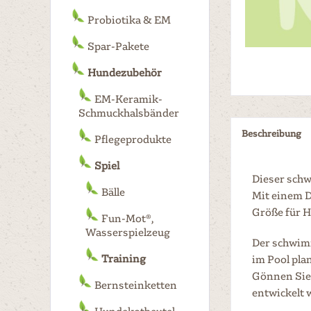
Probiotika & EM
Spar-Pakete
Hundezubehör
EM-Keramik-
Schmuckhalsbänder
Beschreibung
Pflegeprodukte
Spiel
Dieser schw
Bälle
Mit einem D
Größe für H
Fun-Mot®,
Wasserspielzeug
Der schwimm
Training
im Pool pla
Gönnen Sie 
Bernsteinketten
entwickelt 