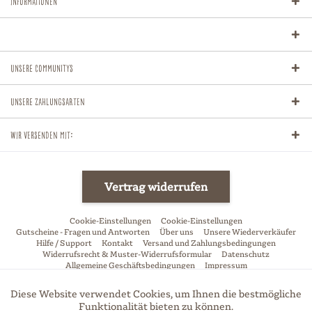
Informationen
Unsere Communitys
Unsere Zahlungsarten
Wir versenden mit:
Vertrag widerrufen
Cookie-Einstellungen
Cookie-Einstellungen
Gutscheine - Fragen und Antworten
Über uns
Unsere Wiederverkäufer
Hilfe / Support
Kontakt
Versand und Zahlungsbedingungen
Widerrufsrecht & Muster-Widerrufsformular
Datenschutz
Allgemeine Geschäftsbedingungen
Impressum
* Alle Preise inkl. gesetzl. Mehrwertsteuer zzgl.
Versandkosten
und ggf.
Diese Website verwendet Cookies, um Ihnen die bestmögliche
Aktiv
Funktionale
Nachnahmegebühren, wenn nicht anders beschrieben
Funktionalität bieten zu können.