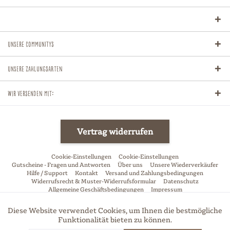
Unsere Communitys
Unsere Zahlungsarten
Wir versenden mit:
Vertrag widerrufen
Cookie-Einstellungen
Cookie-Einstellungen
Gutscheine - Fragen und Antworten
Über uns
Unsere Wiederverkäufer
Hilfe / Support
Kontakt
Versand und Zahlungsbedingungen
Widerrufsrecht & Muster-Widerrufsformular
Datenschutz
Allgemeine Geschäftsbedingungen
Impressum
* Alle Preise inkl. gesetzl. Mehrwertsteuer zzgl.
Versandkosten
und ggf.
Diese Website verwendet Cookies, um Ihnen die bestmögliche
Aktiv
Funktionale
Nachnahmegebühren, wenn nicht anders beschrieben
Funktionalität bieten zu können.