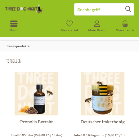
Menü
Merkzettel
Mein Konto
Warenkorb
Bienenprodukte
Topseller
Propolis Extrakt
Deutscher Imkerhonig
Inhalt
0.05 Liter
(249,80 € * / 1 Liter)
Inhalt
0.5 Kilogramm
(15,80 € * / 1 Kilogramm)