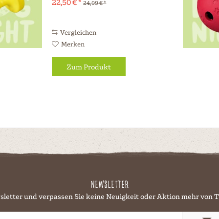
22,50 € *
24,99 € *
mit einem robusten Metallkern
bietet dieser
Wasserapportierer eine
perfekte Kombination aus
Vergleichen
Haltbarkeit und...
Merken
Zum Produkt
Newsletter
sletter und verpassen Sie keine Neuigkeit oder Aktion mehr v