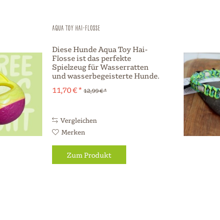
Aqua Toy Hai-Flosse
Diese Hunde Aqua Toy Hai-
Flosse ist das perfekte
Spielzeug für Wasserratten
und wasserbegeisterte Hunde.
Hergestellt aus hochwertigem
11,70 € *
12,99 € *
thermoplastischem Gummi
(TPR), bietet dieses Spielzeug
nicht nur stundenlangen Spaß,
sondern ist auch...
Vergleichen
Merken
Zum Produkt