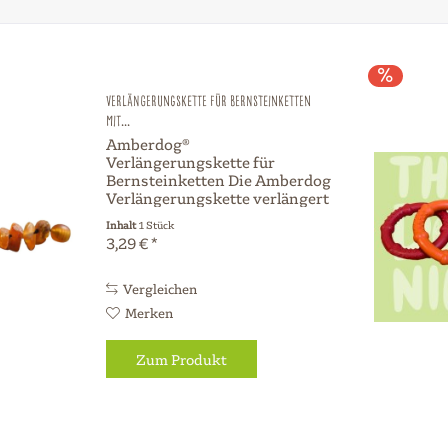
Verlängerungskette für Bernsteinketten
mit...
Amberdog®
Verlängerungskette für
Bernsteinketten Die Amberdog
Verlängerungskette verlängert
jede Bernsteinkette um genau 2
Inhalt
1 Stück
cm . Sie lässt sich ganz einfach
3,29 € *
durch Einschrauben an die
bestehende Kette anbringen,
sodass diese die perfekte...
Vergleichen
Merken
Zum Produkt