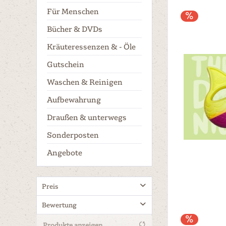
Für Menschen
Bücher & DVDs
Kräuteressenzen & - Öle
Gutschein
Waschen & Reinigen
Aufbewahrung
Draußen & unterwegs
Sonderposten
Angebote
Preis
Bewertung
von
bis
2,99 €
29,90 €
Produkte anzeigen