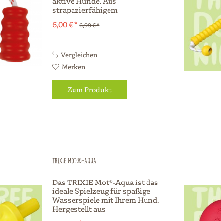
aktive Hunde. Aus
strapazierfähigem
Naturkautschuk hergestellt,
6,00 € *
6,99 € *
bietet es stundenlangen
Spielspaß und erfüllt die
neuesten Erkenntnisse der
Spielforschung. Das robuste
Vergleichen
Spielzeug...
Merken
Zum Produkt
TRIXIE Mot®-Aqua
Das TRIXIE Mot®-Aqua ist das
ideale Spielzeug für spaßige
Wasserspiele mit Ihrem Hund.
Hergestellt aus
schwimmfähigem Polyurethan