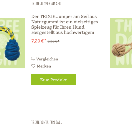
TRIXIE Jumper am Seil
Der TRIXIE Jumper am Seil aus
Naturgummi ist ein vielseitiges
Spielzeug für Ihren Hund.
Hergestellt aus hochwertigem
Naturgummi, bietet dieser
7,29 € *
8,20 € *
Jumper nicht nur Spaß beim
Spielen, sondern ist auch
schwimmfähig und somit ideal
für...
Vergleichen
Merken
Zum Produkt
TRIXIE Denta Fun Ball