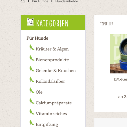
Für Hunde
Hundezubehör
Kategorien
Topseller
Für Hunde
Kräuter & Algen
Bienenprodukte
Gelenke & Knochen
EM-Ker
Kolloidalsilber
Öle
ab 2
Calciumpräparate
Vitaminreiches
Entgiftung