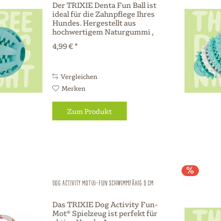
Der TRIXIE Denta Fun Ball ist
ideal für die Zahnpflege Ihres
Hundes. Hergestellt aus
hochwertigem Naturgummi ,
bietet der Ball stundenlangen
4,99 € *
Spielspaß und fördert die
Gesundheit des Gebisses. Mit
einem Durchmesser von 7 cm
ist er für...
Vergleichen
Merken
Zum Produkt
Dog Activity Mot®-Fun schwimmfähig 9 cm
Das TRIXIE Dog Activity Fun-
Mot® Spielzeug ist perfekt für