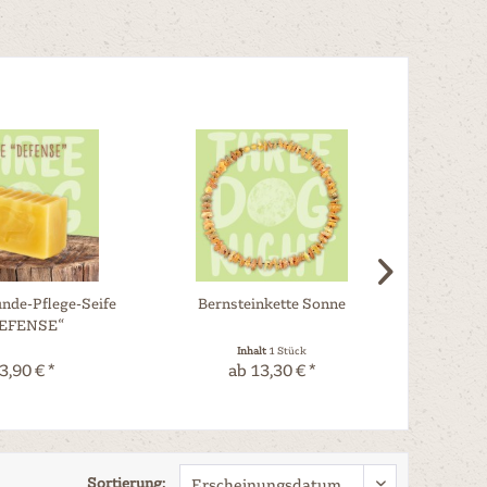
nde-Pflege-Seife
Bernsteinkette Sonne
R
EFENSE“
Inhalt
1 Stück
3,90 € *
ab 13,30 € *
7,
Sortierung: