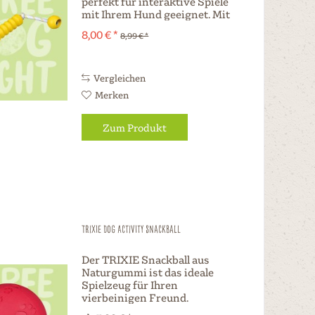
perfekt für interaktive Spiele
mit Ihrem Hund geeignet. Mit
einem sicheren und
8,00 € *
8,99 € *
schmerzfreien Halten dank des
Knopfes am Ende des Bandes.
Ideal zum Werfen und für
Konter-Zugspiele. Einfach...
Vergleichen
Merken
Zum Produkt
TRIXIE Dog Activity Snackball
Der TRIXIE Snackball aus
Naturgummi ist das ideale
Spielzeug für Ihren
vierbeinigen Freund.
Hergestellt aus hochwertigem