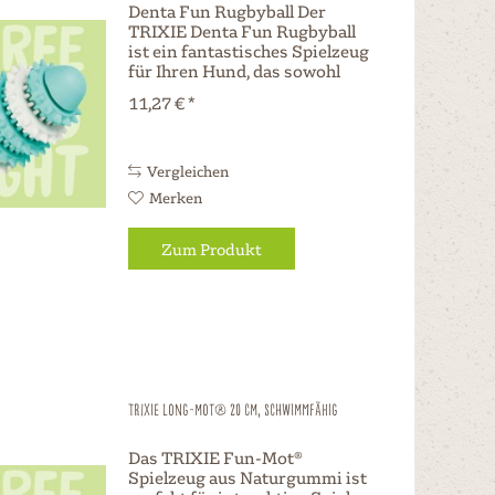
Denta Fun Rugbyball Der
TRIXIE Denta Fun Rugbyball
ist ein fantastisches Spielzeug
für Ihren Hund, das sowohl
Spaß als auch Vorteile für die
11,27 € *
Zahngesundheit bietet.
Hergestellt aus hochwertigem
Naturgummi , massiert dieser
Ball das...
Vergleichen
Merken
Zum Produkt
TRIXIE Long-Mot® 20 cm, schwimmfähig
Das TRIXIE Fun-Mot®
Spielzeug aus Naturgummi ist