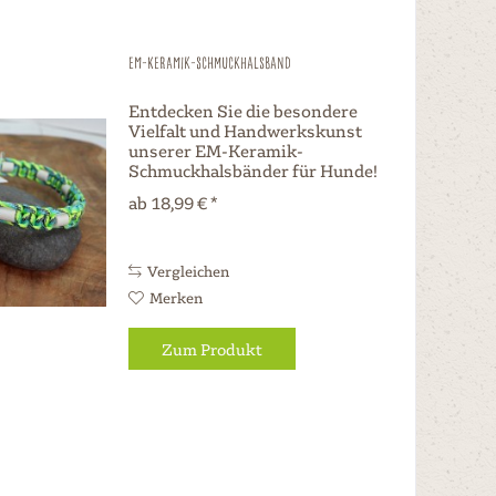
EM-Keramik-Schmuckhalsband
Entdecken Sie die besondere
Vielfalt und Handwerkskunst
unserer EM-Keramik-
Schmuckhalsbänder für Hunde!
Sorgfältig aus hochwertiger
ab 18,99 € *
EM-Keramik gefertigt und mit
einem hübschen Design
versehen, bieten diese EM-
Keramik-Schmuckhalsbänder...
Vergleichen
Merken
Zum Produkt