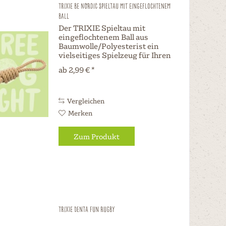
TRIXIE BE NORDIC Spieltau mit eingeflochtenem
Ball
Der TRIXIE Spieltau mit
eingeflochtenem Ball aus
Baumwolle/Polyesterist ein
vielseitiges Spielzeug für Ihren
Hund. Mit einem Durchmesser
ab 2,99 € *
von 7 cm (Ball) und 20 cm
Gesamtlänge oder einem
Durchmesser von 8 cm und 30
cm in der Gesamtlänge...
Vergleichen
Merken
Zum Produkt
TRIXIE Denta Fun Rugby