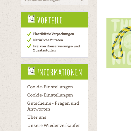
& mehr
& mehr
& mehr
Vorteile
& mehr
Plastikfreie Verpackungen
Natürliche Zutaten
Frei von Konservierungs- und
Zusatzstoffen
Informationen
Cookie-Einstellungen
Cookie-Einstellungen
Gutscheine - Fragen und
Antworten
Über uns
Unsere Wiederverkäufer