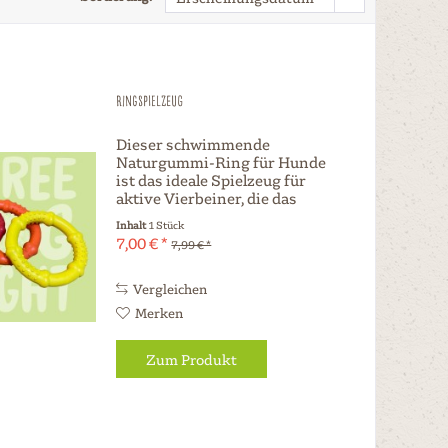
Ringspielzeug
Dieser schwimmende
Naturgummi-Ring für Hunde
ist das ideale Spielzeug für
aktive Vierbeiner, die das
Wasser lieben. Mit einem
Inhalt
1 Stück
Durchmesser von 16
7,00 € *
7,99 € *
Zentimetern bietet dieser
langlebige Ring aus
hochwertigem Naturgummi
Vergleichen
eine perfekte Größe...
Merken
Zum Produkt