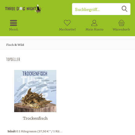
Menü
Merkzettel
Mein Konto
Warenkorb
Fisch & Wild
Topseller
Trockenfisch
Inhalt
0.1 Kilogramm
(37,50 € * / 1 Kilogramm)