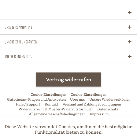
Unsere Communitys
Unsere Zahlungsarten
Wir versenden mit:
Vertrag widerrufen
Cookie-Einstellungen
Cookie-Einstellungen
Gutscheine - Fragen und Antworten
Über uns
Unsere Wiederverkäufer
Hilfe / Support
Kontakt
Versand und Zahlungsbedingungen
Widerrufsrecht & Muster-Widerrufsformular
Datenschutz
Allgemeine Geschäftsbedingungen
Impressum
* Alle Preise inkl. gesetzl. Mehrwertsteuer zzgl.
Versandkosten
und ggf.
Diese Website verwendet Cookies, um Ihnen die bestmögliche
Aktiv
Funktionale
Nachnahmegebühren, wenn nicht anders beschrieben
Funktionalität bieten zu können.