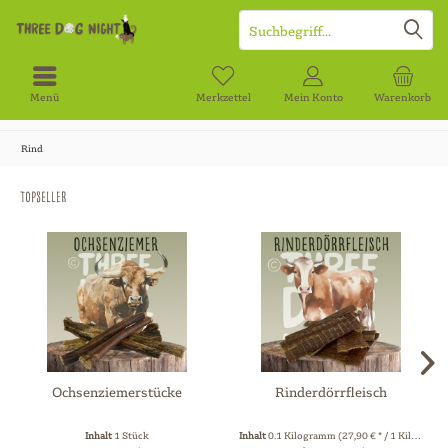
Menü
Merkzettel
Mein Konto
Warenkorb
Rind
Topseller
Ochsenziemerstücke
Rinderdörrfleisch
Inhalt
1 Stück
Inhalt
0.1 Kilogramm
(27,90 € * / 1 Kilogramm)