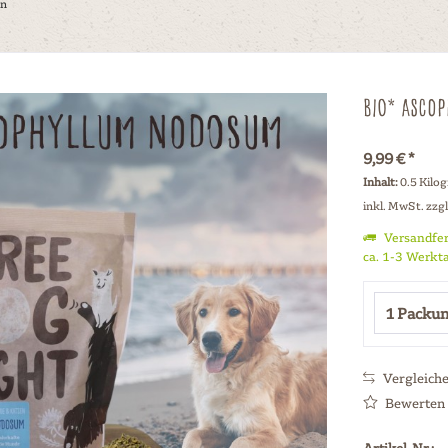
en
Bio* Asco
9,99 € *
Inhalt:
0.5 Kilo
inkl. MwSt.
zzg
Versandfer
ca. 1-3 Werkt
Vergleich
Bewerten
Artikel-Nr.: