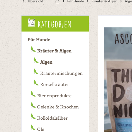
Übersicht
Für Hunde
Kräuter & Algen
Alg
Kategorien
Für Hunde
Kräuter & Algen
Algen
Kräutermischungen
Einzelkräuter
Bienenprodukte
Gelenke & Knochen
Kolloidalsilber
Öle