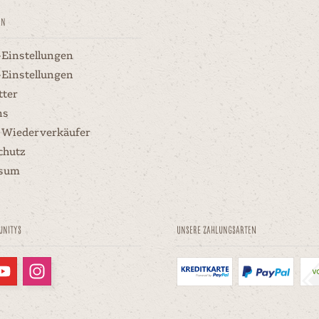
en
-Einstellungen
-Einstellungen
tter
ns
 Wiederverkäufer
chutz
ssum
unitys
Unsere Zahlungsarten