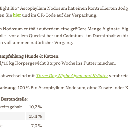
ight Bio* Ascophyllum Nodosum hat einen kontrollierten Jodgeh
en Sie
hier
und im QR-Code auf der Verpackung.
 Nodosum enthält außerdem eine größere Menge Alginate. Algin
le - vor allem Quecksilber und Cadmium - im Darminhalt zu b
ein vollkommen natürlicher Vorgang.
empfehlung Hunde & Katzen
:
el/10 kg Körpergewicht 3 x pro Woche ins Futter mischen.
 abwechselnd mit
Three Dog Night Algen und Kräuter
verabrei
etzung:
100 % Bio Ascophyllum Nodosum, ohne Zusatz- oder 
 Bestandteile:
keitsgehalt
10,7 %
15,4 %
fe
7,0 %