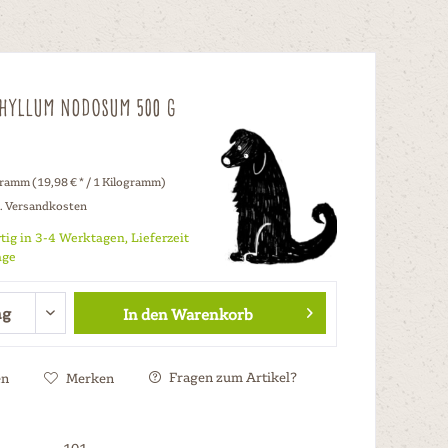
phyllum Nodosum 500 g
gramm (19,98 € * / 1 Kilogramm)
l. Versandkosten
tig in 3-4 Werktagen, Lieferzeit
age
In den
Warenkorb
Fragen zum Artikel?
en
Merken
101