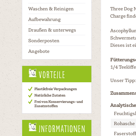
Waschen & Reinigen
Three Dog N
Charge find
Aufbewahrung
Draußen & unterwegs
Ascophyllum
Schwermetal
Sonderposten
Dieses ist 
Angebote
Fütterungs
1/4 Teelöff
Vorteile
Unser Tipp:
Plastikfreie Verpackungen
Zusammens
Natürliche Zutaten
Frei von Konservierungs- und
Analytische
Zusatzstoffen
Feuchtigs
Rohasche
Informationen
Faserstof