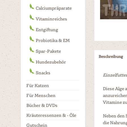
Calciumpräparate
Vitaminreiches
Entgiftung
Probiotika & EM
Spar-Pakete
Beschreibung
Hundezubehör
Snacks
Einzelfutte
Für Katzen
Diese Alge 
Für Menschen
anzureicher
Vitamine zu
Bücher & DVDs
Kräuteressenzen & - Öle
Neben den S
die Nahrung
Gutschein