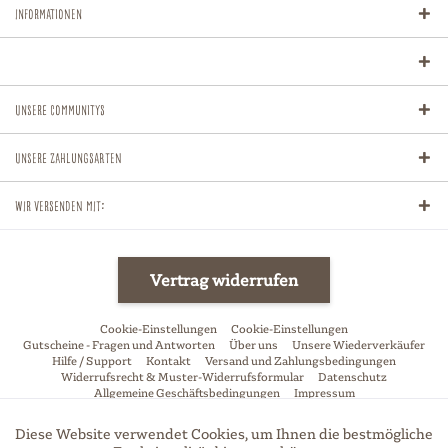
Informationen
Unsere Communitys
Unsere Zahlungsarten
Wir versenden mit:
Vertrag widerrufen
Cookie-Einstellungen
Cookie-Einstellungen
Gutscheine - Fragen und Antworten
Über uns
Unsere Wiederverkäufer
Hilfe / Support
Kontakt
Versand und Zahlungsbedingungen
Widerrufsrecht & Muster-Widerrufsformular
Datenschutz
Allgemeine Geschäftsbedingungen
Impressum
* Alle Preise inkl. gesetzl. Mehrwertsteuer zzgl.
Versandkosten
und ggf.
Diese Website verwendet Cookies, um Ihnen die bestmögliche
Aktiv
Funktionale
Nachnahmegebühren, wenn nicht anders beschrieben