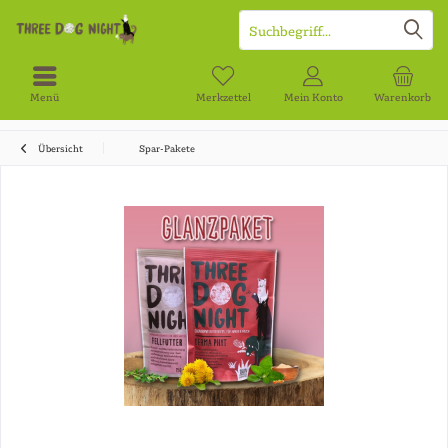
Menü
Merkzettel
Mein Konto
Warenkorb
Übersicht
Spar-Pakete