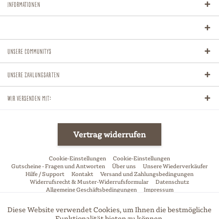
Informationen
Unsere Communitys
Unsere Zahlungsarten
Wir versenden mit:
Vertrag widerrufen
Cookie-Einstellungen
Cookie-Einstellungen
Gutscheine - Fragen und Antworten
Über uns
Unsere Wiederverkäufer
Hilfe / Support
Kontakt
Versand und Zahlungsbedingungen
Widerrufsrecht & Muster-Widerrufsformular
Datenschutz
Allgemeine Geschäftsbedingungen
Impressum
* Alle Preise inkl. gesetzl. Mehrwertsteuer zzgl.
Versandkosten
und ggf.
Diese Website verwendet Cookies, um Ihnen die bestmögliche
Aktiv
Funktionale
Nachnahmegebühren, wenn nicht anders beschrieben
Funktionalität bieten zu können.