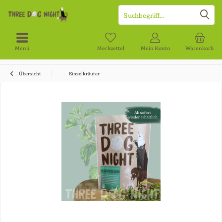
Menü
Merkzettel
Mein Konto
Warenkorb
Übersicht
Einzelkräuter