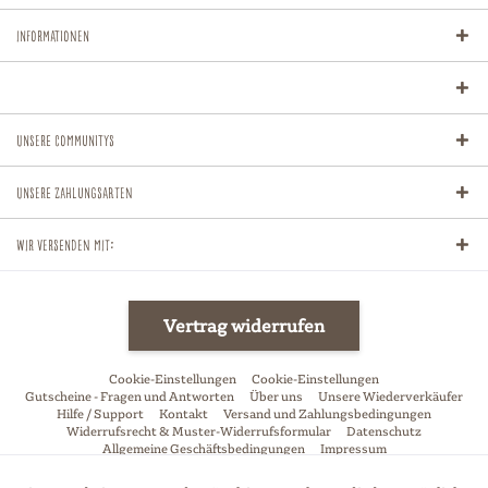
Informationen
Unsere Communitys
Unsere Zahlungsarten
Wir versenden mit:
Vertrag widerrufen
Cookie-Einstellungen
Cookie-Einstellungen
Gutscheine - Fragen und Antworten
Über uns
Unsere Wiederverkäufer
Hilfe / Support
Kontakt
Versand und Zahlungsbedingungen
Widerrufsrecht & Muster-Widerrufsformular
Datenschutz
Allgemeine Geschäftsbedingungen
Impressum
* Alle Preise inkl. gesetzl. Mehrwertsteuer zzgl.
Versandkosten
und ggf.