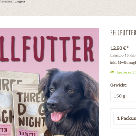
utermischungen
Fellfutte
12,90 € *
Inhalt:
0.15 Kil
inkl. MwSt.
zzg
Lieferzeit
Gewicht: