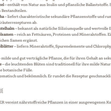
zel
– enthält von Natur aus Inulin und pflanzliche Ballaststoffe.
n Bestandteilen.
ha
– liefert charakteristische sekundäre Pflanzenstoffe und ru
Kräuterrezepturen ab.
htelhalm
– bekannt als natürliche Siliziumquelle und wertvolle
elsamen
– reich an Fettsäuren, Proteinen und Mineralstoffen. Ein
ichen Samen ergänzt.
blätter
– liefern Mineralstoffe, Spurenelemente und Chlorophyll
 milde und gut verträgliche Pflanze, die für ihren Gehalt an s
e
– die leuchtenden Blüten sind traditionell für ihre milde Nat
 botanische Fülle.
omatisch und bekömmlich. Er rundet die Rezeptur geschmacklic
IE
 vereint nährstoffreiche Pflanzen in einer ausgewogenen K