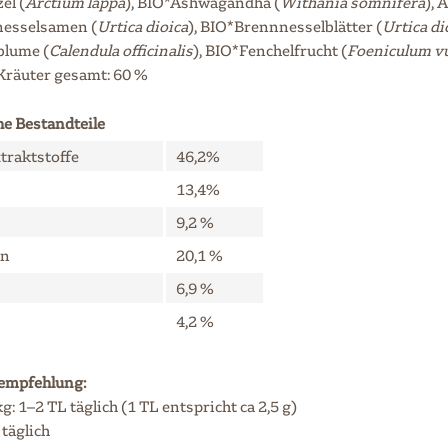
el (
Arctium lappa
), BIO*Ashwagandha (
Withania somnifera
), 
esselsamen (
Urtica dioica
), BIO*Brennnesselblätter (
Urtica di
blume (
Calendula officinalis
), BIO*Fenchelfrucht (
Foeniculum v
Kräuter gesamt: 60 %
he Bestandteile
traktstoffe
46,2%
13,4%
9,2 %
in
20,1 %
6,9 %
4,2 %
empfehlung:
g: 1–2 TL täglich (1 TL entspricht ca 2,5 g)
 täglich