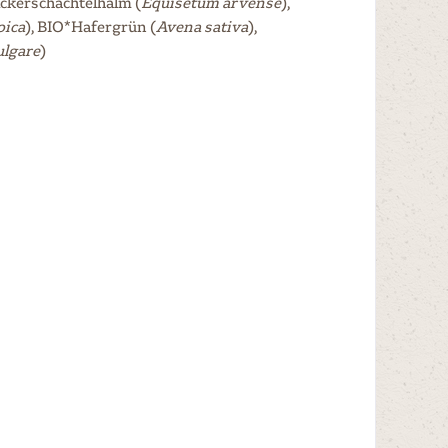
Ackerschachtelhalm (
Equisetum arvense
),
oica
), BIO*Hafergrün (
Avena sativa
),
ulgare
)