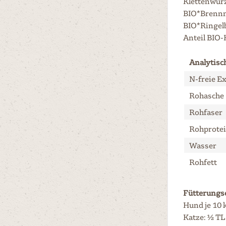
Klettenwurz
BIO*Brennn
BIO*Ringel
Anteil BIO-
Analytisc
N-freie Ex
Rohasche
Rohfaser
Rohprote
Wasser
Rohfett
Fütterungs
Hund je 10 k
Katze: ½ TL