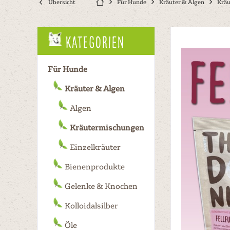
Übersicht
Für Hunde
Kräuter & Algen
Krä
Kategorien
Für Hunde
Kräuter & Algen
Algen
Kräutermischungen
Einzelkräuter
Bienenprodukte
Gelenke & Knochen
Kolloidalsilber
Öle