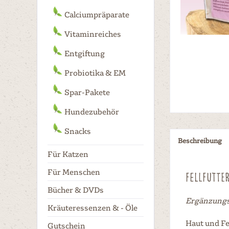
Calciumpräparate
Vitaminreiches
Entgiftung
Probiotika & EM
Spar-Pakete
Hundezubehör
Snacks
Beschreibung
Für Katzen
Für Menschen
FELLFUTTE
Bücher & DVDs
Ergänzungs
Kräuteressenzen & - Öle
Haut und Fe
Gutschein