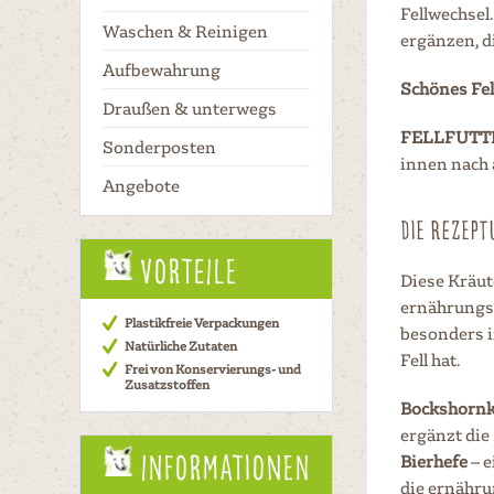
Fellwechsel
Waschen & Reinigen
ergänzen, d
Aufbewahrung
Schönes Fel
Draußen & unterwegs
FELLFUTT
Sonderposten
innen nach 
Angebote
DIE REZEPT
Vorteile
Diese Kräut
ernährungsp
Plastikfreie Verpackungen
besonders i
Natürliche Zutaten
Fell hat.
Frei von Konservierungs- und
Zusatzstoffen
Bockshornk
ergänzt die
Informationen
Bierhefe
– e
die ernähru