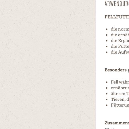
ANWENDUN
FELLFUTTER
die norm
die ernä
die Ergä
die Fütt
die Aufw
Besonders g
Fell wäh
ernährun
älteren 
Tieren, d
Fütterun
Zusammens