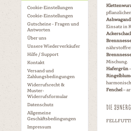
Klettenwur
Cookie-Einstellungen
pflanzliche
Cookie-Einstellungen
Ashwagand
Gutscheine - Fragen und
Einsatz in 
Antworten
Ackerschac
Über uns
Brennness
Unsere Wiederverkäufer
nährstoffre
Hilfe / Support
Brennnessel
Mischung.
Kontakt
Hafergrün
–
Versand und
Ringelblum
Zahlungsbedingungen
harmonische
Widerrufsrecht &
Fenchel
– ar
Muster-
Widerrufsformular
Datenschutz
DIE SYNERG
Allgemeine
Geschäftsbedingungen
FELLFUTTER
Impressum