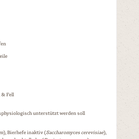
fen
eile
& Fell
sphysiologisch unterstützt werden soll
um
), Bierhefe inaktiv (
Saccharomyces cerevisiae
),