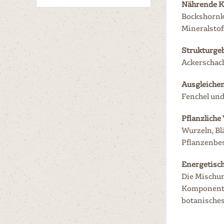
Nährende 
Bockshornkl
Mineralstof
Strukturgeb
Ackerschach
Ausgleichen
Fenchel und
Pflanzliche V
Wurzeln, Bl
Pflanzenbes
Energetisch
Die Mischun
Komponente
botanisches 