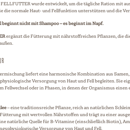
. FELLFUTTER wurde entwickelt, um die tägliche Ration mit au
ie die normale Haut- und Fellfunktion unterstützen und die Ve
l beginnt nicht mit Shampoo – es beginnt im Napf.
ER
ergänzt die Fütterung mit nährstoffreichen Pflanzen, die di
außen.
UR
ermischung liefert eine harmonische Kombination aus Samen, B
hysiologische Versorgung von Haut und Fell begleiten. Sie eig
m Fellwechsel oder in Phasen, in denen der Organismus einen 
lee
– eine traditionsreiche Pflanze, reich an natürlichen Schlei
 Fütterung mit wertvollen Nährstoffen und trägt zu einer aus
ine natürliche Quelle für B-Vitamine (einschließlich Biotin), A
ngsphysiologische Versorgung von Haut und Fell.