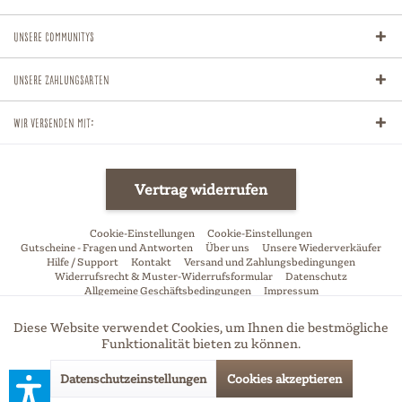
Unsere Communitys
Unsere Zahlungsarten
Wir versenden mit:
Vertrag widerrufen
Cookie-Einstellungen
Cookie-Einstellungen
Gutscheine - Fragen und Antworten
Über uns
Unsere Wiederverkäufer
Hilfe / Support
Kontakt
Versand und Zahlungsbedingungen
Widerrufsrecht & Muster-Widerrufsformular
Datenschutz
Allgemeine Geschäftsbedingungen
Impressum
* Alle Preise inkl. gesetzl. Mehrwertsteuer zzgl.
Versandkosten
und ggf.
Diese Website verwendet Cookies, um Ihnen die bestmögliche
Aktiv
Funktionale
Nachnahmegebühren, wenn nicht anders beschrieben
Funktionalität bieten zu können.
Datenschutzeinstellungen
Cookies akzeptieren
Aktiv
Marketing