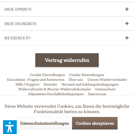
Unsere Communitys
Unsere Zahlungsarten
Wir versenden mit:
Vertrag widerrufen
Cookie-Einstellungen
Cookie-Einstellungen
Gutscheine - Fragen und Antworten
Über uns
Unsere Wiederverkäufer
Hilfe / Support
Kontakt
Versand und Zahlungsbedingungen
Widerrufsrecht & Muster-Widerrufsformular
Datenschutz
Allgemeine Geschäftsbedingungen
Impressum
* Alle Preise inkl. gesetzl. Mehrwertsteuer zzgl.
Versandkosten
und ggf.
Diese Website verwendet Cookies, um Ihnen die bestmögliche
Aktiv
Funktionale
Nachnahmegebühren, wenn nicht anders beschrieben
Funktionalität bieten zu können.
Datenschutzeinstellungen
Cookies akzeptieren
Aktiv
Marketing