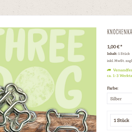
Knochenka
1,00 € *
Inhalt:
1 Stück
inkl. MwSt.
zzg
Versandfer
ca. 1-3 Werkt
Farbe: