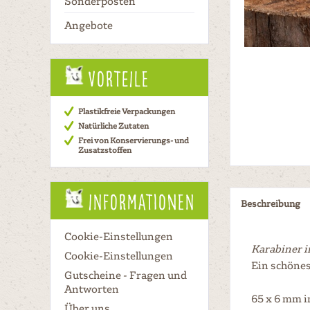
Sonderposten
Angebote
Vorteile
Plastikfreie Verpackungen
Natürliche Zutaten
Frei von Konservierungs- und
Zusatzstoffen
Informationen
Beschreibung
Cookie-Einstellungen
Karabiner i
Cookie-Einstellungen
Ein schöne
Gutscheine - Fragen und
Antworten
65 x 6 mm 
Über uns