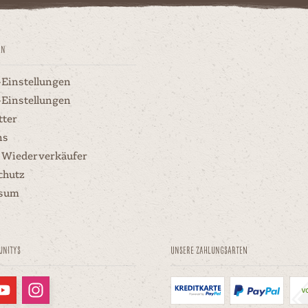
en
-Einstellungen
-Einstellungen
tter
ns
 Wiederverkäufer
chutz
ssum
unitys
Unsere Zahlungsarten