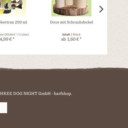
ebertran 250 ml
Dose mit Schraubdeckel
BARFERS
iter
(59,96 € * / 1 Liter)
Inhalt
1 Stück
Inhalt
0.25
4,99 € *
ab 1,60 € *
a
on THREE DOG NIGHT GmbH - barfshop.