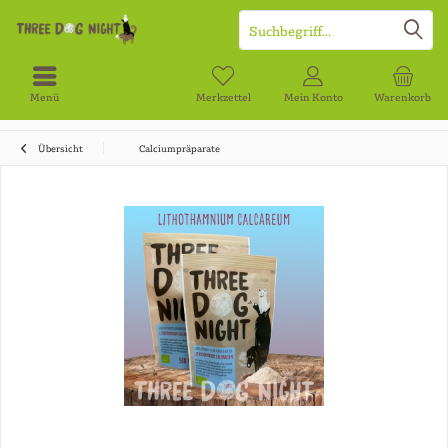
Menü
Merkzettel
Mein Konto
Warenkorb
Übersicht
Calciumpräparate