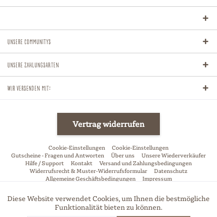
Unsere Communitys
Unsere Zahlungsarten
Wir versenden mit:
Vertrag widerrufen
Cookie-Einstellungen
Cookie-Einstellungen
Gutscheine - Fragen und Antworten
Über uns
Unsere Wiederverkäufer
Hilfe / Support
Kontakt
Versand und Zahlungsbedingungen
Widerrufsrecht & Muster-Widerrufsformular
Datenschutz
Allgemeine Geschäftsbedingungen
Impressum
* Alle Preise inkl. gesetzl. Mehrwertsteuer zzgl.
Versandkosten
und ggf.
Diese Website verwendet Cookies, um Ihnen die bestmögliche
Aktiv
Funktionale
Nachnahmegebühren, wenn nicht anders beschrieben
Funktionalität bieten zu können.