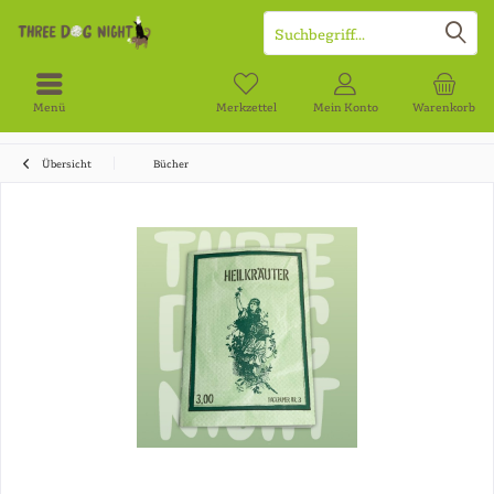
Menü
Merkzettel
Mein Konto
Warenkorb
Übersicht
Bücher