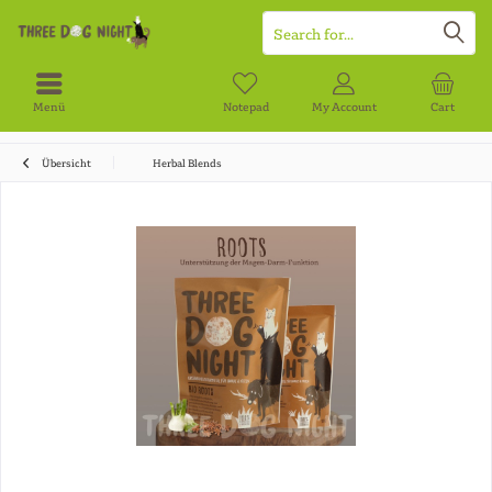
Menü
Notepad
My Account
Cart
Übersicht
Herbal Blends