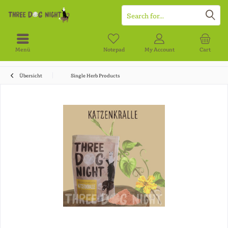
Menü
Notepad
My Account
Cart
Übersicht
Single Herb Products