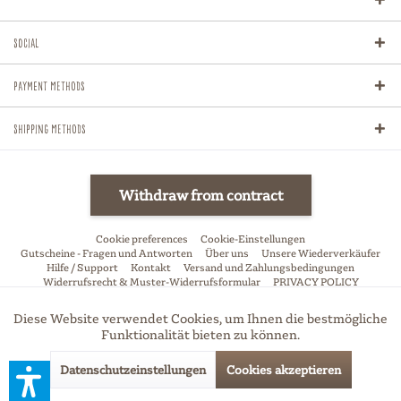
Social
Payment methods
Shipping methods
Withdraw from contract
Cookie preferences
Cookie-Einstellungen
Gutscheine - Fragen und Antworten
Über uns
Unsere Wiederverkäufer
Hilfe / Support
Kontakt
Versand und Zahlungsbedingungen
Widerrufsrecht & Muster-Widerrufsformular
PRIVACY POLICY
Allgemeine Geschäftsbedingungen
Impressum
Diese Website verwendet Cookies, um Ihnen die bestmögliche
Aktiv
Funktionale
* All price incl. VAT, excl. shipping-fees if not stated otherwise
Funktionalität bieten zu können.
Datenschutzeinstellungen
Cookies akzeptieren
Aktiv
Marketing