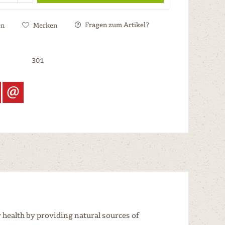
Fragen zum Artikel?
en
Merken
301
y health by providing natural sources of