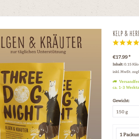
Kelp & Her
€17.99 *
Inhalt:
0.15 Kil
inkl. MwSt.
zzg
Versandfer
ca. 1-3 Werkt
Gewicht: