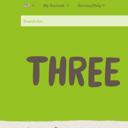
My Account
Service/Help
EN