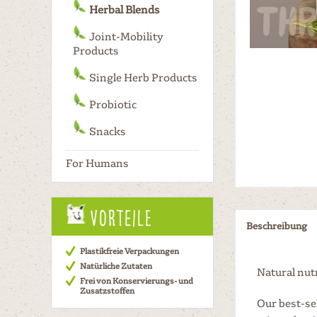
Herbal Blends
Joint-Mobility
Products
Single Herb Products
Probiotic
Snacks
For Humans
Vorteile
Beschreibung
Plastikfreie Verpackungen
Natürliche Zutaten
Natural nut
Frei von Konservierungs- und
Zusatzstoffen
Our best-sel