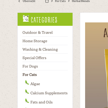
Übersicht
For Cats
Herbal Blends
Categories
Outdoor & Travel
Home Storage
Washing & Cleaning
Special Offers
For Dogs
For Cats
Algae
Calcium Supplements
Fats and Oils