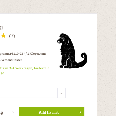
bs
(
3
)
ogramm (€119.93 * / 1 Kilogramm)
l. Versandkosten
tig in 3-4 Werktagen, Lieferzeit
age
Add to cart