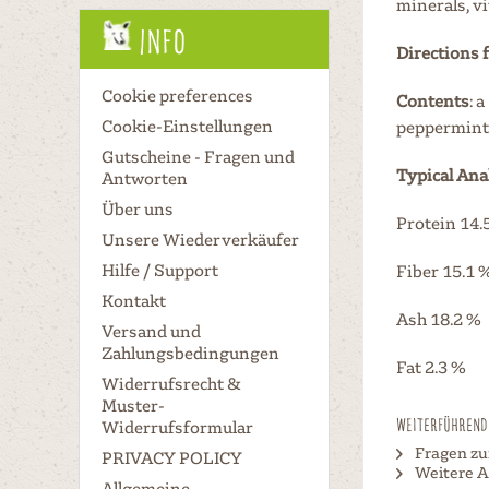
minerals, v
Info
Directions 
Cookie preferences
Contents
: 
Cookie-Einstellungen
peppermint, 
Gutscheine - Fragen und
Typical Ana
Antworten
Über uns
Protein 14.
Unsere Wiederverkäufer
Hilfe / Support
Fiber 15.1 
Kontakt
Ash 18.2 %
Versand und
Zahlungsbedingungen
Fat 2.3 %
Widerrufsrecht &
Muster-
Weiterführende
Widerrufsformular
Fragen zu
PRIVACY POLICY
Weitere A
Allgemeine