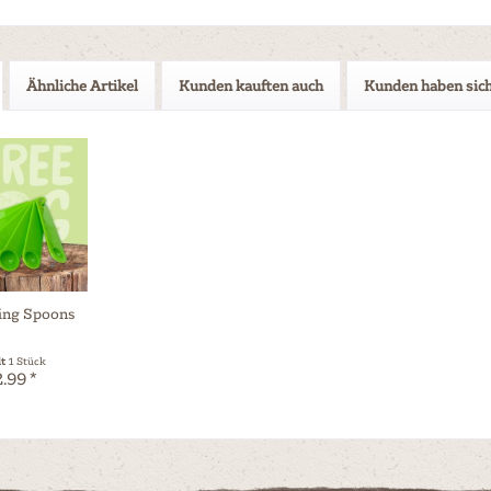
Ähnliche Artikel
Kunden kauften auch
Kunden haben sich
ing Spoons
lt
1 Stück
.99 *