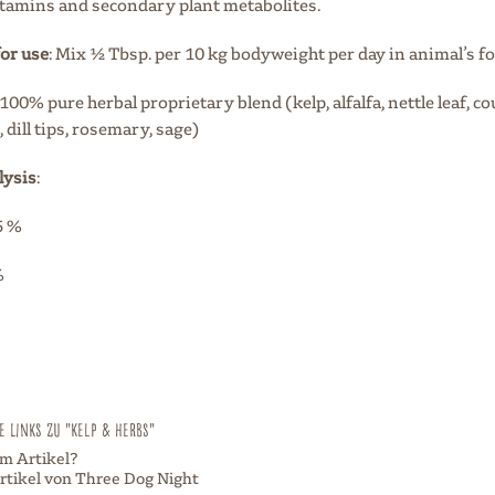
itamins and secondary plant metabolites.
for use
: Mix ½ Tbsp. per 10 kg bodyweight per day in animal’s f
a 100% pure herbal proprietary blend (kelp, alfalfa, nettle leaf, co
dill tips, rosemary, sage)
lysis
:
5 %
%
 Links zu "Kelp & Herbs"
m Artikel?
rtikel von Three Dog Night