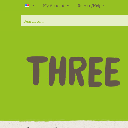
My Account
Service/Help
EN