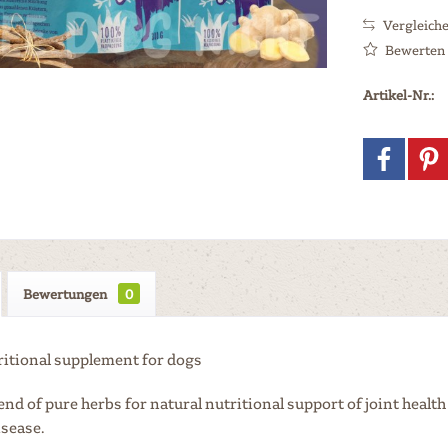
Vergleich
Bewerten
Artikel-Nr.:
Bewertungen
0
ritional supplement for dogs
lend of pure herbs for natural nutritional support of joint hea
isease.