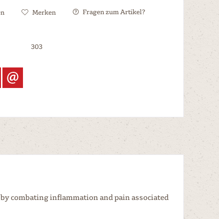
Fragen zum Artikel?
en
Merken
303
lth by combating inflammation and pain associated