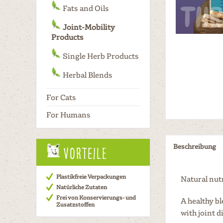
Fats and Oils
Joint-Mobility
Products
Single Herb Products
Herbal Blends
For Cats
For Humans
Beschreibung
Vorteile
Plastikfreie Verpackungen
Natural nut
Natürliche Zutaten
Frei von Konservierungs- und
A healthy b
Zusatzstoffen
with joint d