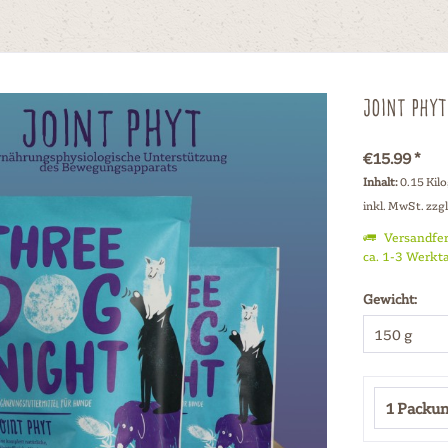
Joint Phyt
€15.99 *
Inhalt:
0.15 Kil
inkl. MwSt.
zzg
Versandfer
ca. 1-3 Werkt
Gewicht: