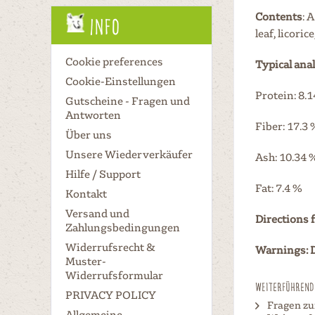
Contents
: 
Info
leaf, licoric
Cookie preferences
Typical anal
Cookie-Einstellungen
Protein: 8.
Gutscheine - Fragen und
Antworten
Fiber: 17.3 
Über uns
Unsere Wiederverkäufer
Ash: 10.34 
Hilfe / Support
Fat: 7.4 %
Kontakt
Versand und
Directions 
Zahlungsbedingungen
Widerrufsrecht &
Warnings: D
Muster-
Widerrufsformular
Weiterführende
PRIVACY POLICY
Fragen zu
Allgemeine