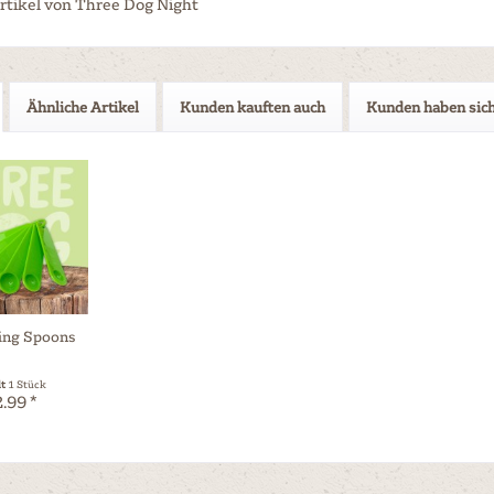
rtikel von Three Dog Night
Ähnliche Artikel
Kunden kauften auch
Kunden haben sich
ing Spoons
lt
1 Stück
.99 *