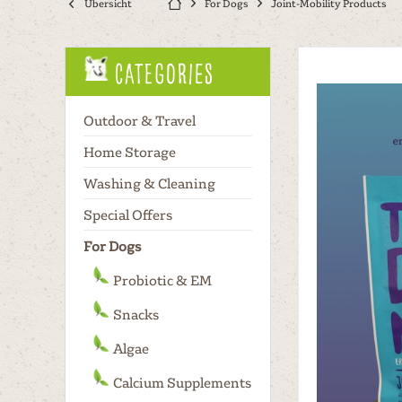
Übersicht
For Dogs
Joint-Mobility Products
Categories
Outdoor & Travel
Home Storage
Washing & Cleaning
Special Offers
For Dogs
Probiotic & EM
Snacks
Algae
Calcium Supplements