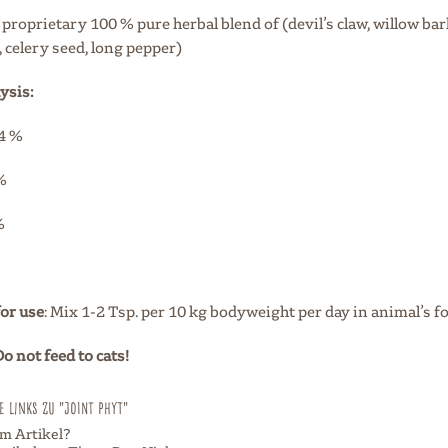
A proprietary 100 % pure herbal blend of (devil’s claw, willow bar
e, celery seed, long pepper)
ysis:
14 %
%
%
for use
: Mix 1-2 Tsp. per 10 kg bodyweight per day in animal’s f
o not feed to cats!
 Links zu "Joint Phyt"
m Artikel?