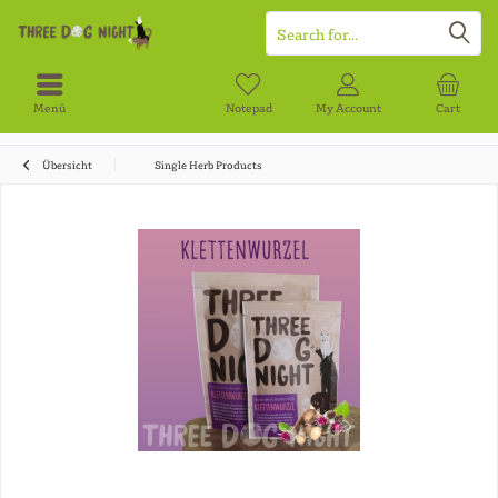
Menü
Notepad
My Account
Cart
Übersicht
Single Herb Products