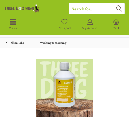
Menü
Notepad
My Account
Cart
Übersicht
Washing & Cleaning