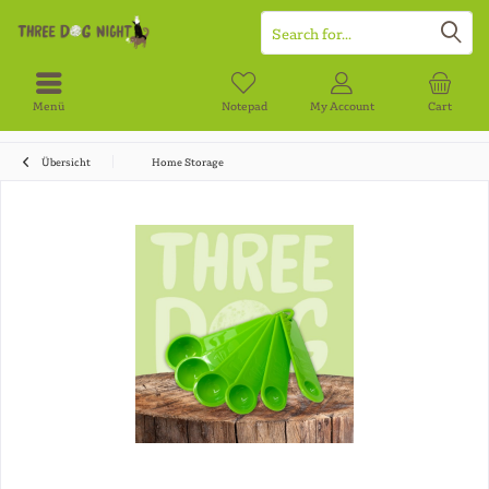
Menü
Notepad
My Account
Cart
Übersicht
Home Storage