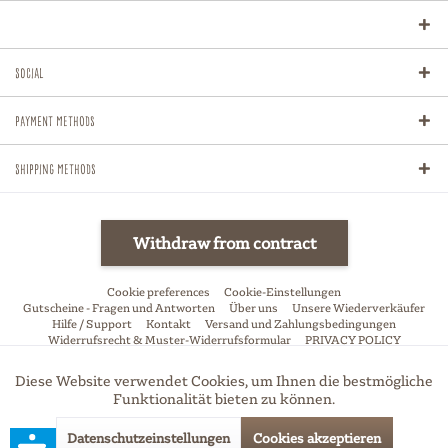
Social
Payment methods
Shipping methods
Withdraw from contract
Cookie preferences
Cookie-Einstellungen
Gutscheine - Fragen und Antworten
Über uns
Unsere Wiederverkäufer
Hilfe / Support
Kontakt
Versand und Zahlungsbedingungen
Widerrufsrecht & Muster-Widerrufsformular
PRIVACY POLICY
Allgemeine Geschäftsbedingungen
Impressum
Diese Website verwendet Cookies, um Ihnen die bestmögliche
Aktiv
Funktionale
* All price incl. VAT, excl. shipping-fees if not stated otherwise
Funktionalität bieten zu können.
Datenschutzeinstellungen
Cookies akzeptieren
Aktiv