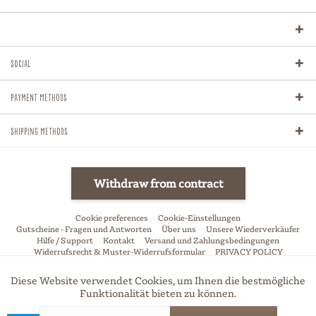
Social
Payment methods
Shipping methods
Withdraw from contract
Cookie preferences
Cookie-Einstellungen
Gutscheine - Fragen und Antworten
Über uns
Unsere Wiederverkäufer
Hilfe / Support
Kontakt
Versand und Zahlungsbedingungen
Widerrufsrecht & Muster-Widerrufsformular
PRIVACY POLICY
Allgemeine Geschäftsbedingungen
Impressum
Diese Website verwendet Cookies, um Ihnen die bestmögliche
Aktiv
Funktionale
* All price incl. VAT, excl. shipping-fees if not stated otherwise
Funktionalität bieten zu können.