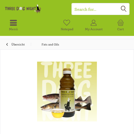
Menü
Notepad
My Account
Cart
Übersicht
Fats and Oils