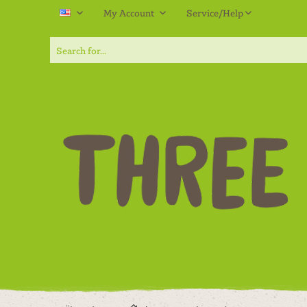
My Account
Service/Help
EN