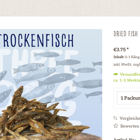
Dried fish
€3.75 *
Inhalt:
0.1 Kilo
inkl. MwSt.
zzg
Versandfer
ca. 1-3 Werkt
Vergleich
Bewerten
Artikel-Nr.: