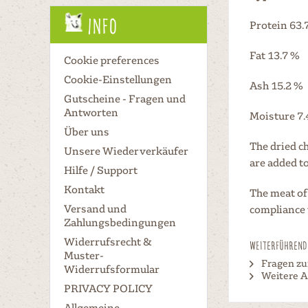
Info
Protein 63.
Fat 13.7 %
Cookie preferences
Cookie-Einstellungen
Ash 15.2 %
Gutscheine - Fragen und
Antworten
Moisture 7.
Über uns
The dried c
Unsere Wiederverkäufer
are added to
Hilfe / Support
Kontakt
The meat of 
Versand und
compliance 
Zahlungsbedingungen
Widerrufsrecht &
Weiterführende
Muster-
Fragen zu
Widerrufsformular
Weitere A
PRIVACY POLICY
Allgemeine