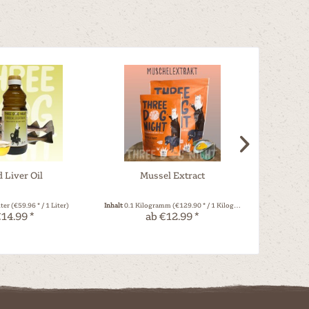
 Liver Oil
Mussel Extract
K
iter
(€59.96 * / 1 Liter)
Inhalt
0.1 Kilogramm
(€129.90 * / 1 Kilogramm)
Inhalt
0.15 Ki
14.99 *
ab €12.99 *
a