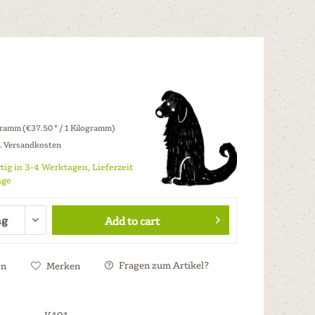
gramm (€37.50 * / 1 Kilogramm)
l. Versandkosten
tig in 3-4 Werktagen, Lieferzeit
age
Add to cart
Fragen zum Artikel?
en
Merken
K101