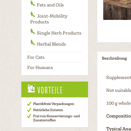
Fats and Oils
Joint-Mobility
Products
Single Herb Products
Herbal Blends
For Cats
Beschreibung
For Humans
Supplement 
Vorteile
Not suitabl
100 g whole 
Plastikfreie Verpackungen
Natürliche Zutaten
Compositio
Frei von Konservierungs- und
Zusatzstoffen
Typical Ana