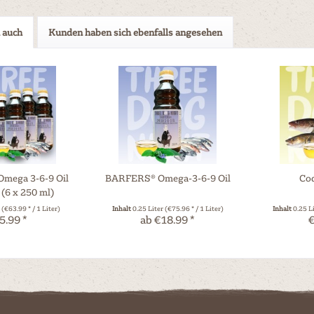
 auch
Kunden haben sich ebenfalls angesehen
mega 3-6-9 Oil
BARFERS® Omega-3-6-9 Oil
Cod
 (6 x 250 ml)
r
(€63.99 * / 1 Liter)
Inhalt
0.25 Liter
(€75.96 * / 1 Liter)
Inhalt
0.25 L
5.99 *
ab €18.99 *
€