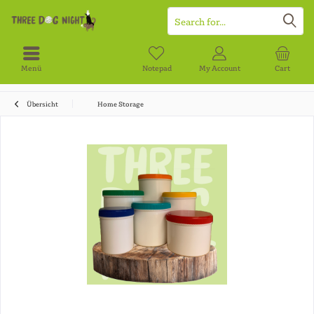
Menü
Notepad
My Account
Cart
Übersicht
Home Storage