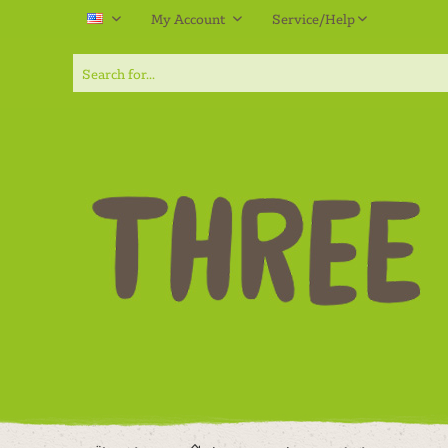
My Account
Service/Help
EN