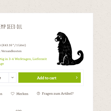
mp Seed Oil
r (€43.16 * / 1 Liter)
l. Versandkosten
tig in 3-4 Werktagen, Lieferzeit
age
Add to cart
Fragen zum Artikel?
en
Merken
609