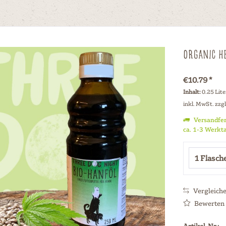
Organic He
€10.79 *
Inhalt:
0.25 Lite
inkl. MwSt.
zzg
Versandfer
ca. 1-3 Werkt
Vergleich
Bewerten
Artikel-Nr.: