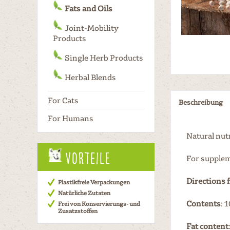
Fats and Oils
Joint-Mobility
Products
Single Herb Products
Herbal Blends
For Cats
Beschreibung
For Humans
Natural nut
Vorteile
For supplem
Directions f
Plastikfreie Verpackungen
Natürliche Zutaten
Contents
: 
Frei von Konservierungs- und
Zusatzstoffen
Fat content