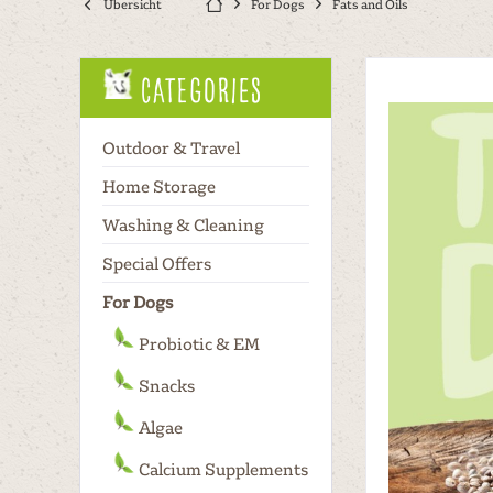
Übersicht
For Dogs
Fats and Oils
Categories
Outdoor & Travel
Home Storage
Washing & Cleaning
Special Offers
For Dogs
Probiotic & EM
Snacks
Algae
Calcium Supplements