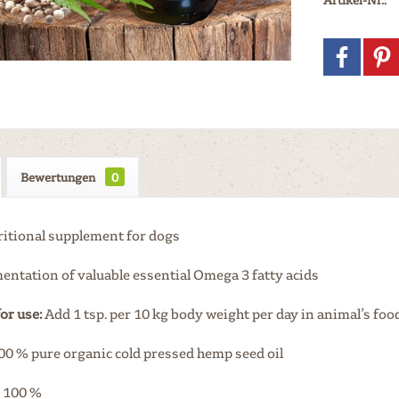
Bewertungen
0
ritional supplement for dogs
entation of valuable essential Omega 3 fatty acids
or use:
Add 1 tsp. per 10 kg body weight per day in animal’s foo
100 % pure organic cold pressed hemp seed oil
: 100 %