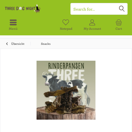
Menü
Notepad
My Account
Cart
Übersicht
Snacks